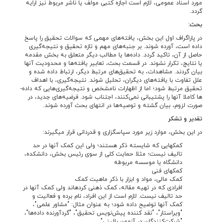
مورد اسناد عمومی، لازم است اجازه کتبی مولف یا ناشر مربوط نیز ارایه
گردد.
بحث:
در پاراگراف اول این بخش، یافته­‌های مهمی که سوالات تحقیق را پاسخ
داده است، آورده شوند. بر جنبه‌­های مهم و تازه تحقیق و نتیجه­‌گیری
حاصل از آن، تاکید گردد. داده­‌ها یا مطالب دیگر متعلق به بخش مقدمه
یا نتایج، تکرار نشوند. در قسمت بحث، تعابیر یافته‌­ها و محدودیت آنها
بیان گردند. مشاهدات، به تحقیق‌های مرتبط دیگر، ارتباط داده شده و
علل تفاوت با یافته‌­های دیگران، تحلیل شوند. نتیجه‌­گیری، با اهداف
تحقیق مرتبط شود؛ اما از اظهارات نامشخص و نتیجه‌­گیری‌هایی که داده‌­
ها کاملا آنها را پشتیبانی نمی‌­کنند، اجتناب شود. فرضیه­‌های جدید، در
صورت لزوم، بیان گشته و توصیه‌­ها در انتهای بحث آورده شوند.
تقدیر و تشکر
در این بخش، موارد زیر مورد سپاسگزاری و قدردانی قرار می­گیرند:
کمک­هایی که شایسته ذکر هستند؛ ولی این کمک آنها در حد
تالیف نیست؛ مثلا حمایت کلی از سوی رئیس بخش، دانشکده،
دانشگاه یا موسسه مربوطه
کمک­های فنی
کمک مالی، مواد و ابزار با ذکر ماهیت کمک
افرادی که در تهیه مقاله، کمک ذهنی کرده­اند ولی کمک آنها در
حد تالیف نیست. لازم است از این افراد، نام برده و فعالیت و
کمک آنها توضیح داده شود؛ به عنوان مثال: "مشاور علمی"،
"ویراستار"، "نقد کننده پیش‌­نویس تحقیق"، "گردآورنده داده‌­‌ها"،
"شرکت­‌کنندگان در آزمون بالینی".