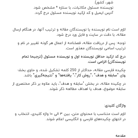
شهر، کشور).
نویسنده مسئول مکاتبات، با ستاره * مشخص شود.
آدرس ایمیل و کد ارکید نویسنده مسئول درج گردد.
لازم است نام نویسنده یا نویسندگان مقاله و ترتیب آنها، در هنگام ارسال
مقاله، با دقت در سایت و فایل ورد درج شود.
توجه: پس از دریافت مقاله، فصلنامه از اعمال هر گونه تغییر در نام و
ترتیب اسامی نویسندگان معذور است.
درج کد ارکید حداقل نویسنده اول و نویسنده مسئول (ترجیحا تمام
نویسندگان) الزامی است.
چکیده فارسی مقاله، حداکثر از 250 کلمه تشکیل شده، و حاوی بخش­
های
"سابقه و هدف" ،"روش کار"،" یافته‌­ها" و "نتیجه‌­گیری"
باشد.
در چکیده مقاله، در بخش "سابقه و هدف"، باید علاوه بر ذکر مختصری از
سابقه موضوع، هدف یا اهداف مطالعه ذکر شوند.
واژگان کلیدی:
لازم است متناسب با محتوای متن، بین ۳ الی ۱۰ واژه کلیدی، انتخاب و
در انتهای چکیده­‌های فارسی و انگلیسی اعلام شوند.
مقدمه