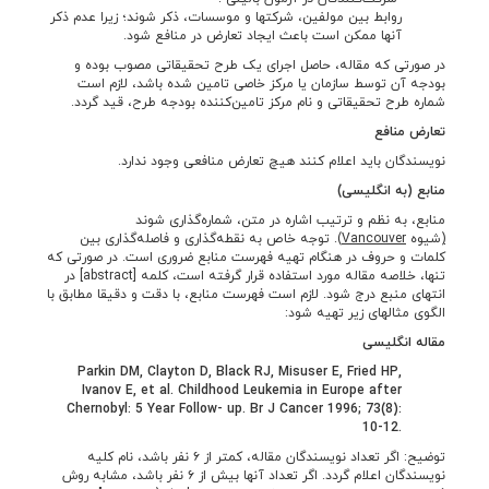
روابط بین مولفین، شرکتها و موسسات، ذکر شوند؛ زیرا عدم ذکر
آنها ممکن است باعث ایجاد تعارض در منافع شود.
در صورتی که مقاله، حاصل اجرای یک طرح تحقیقاتی مصوب بوده و
بودجه آن توسط سازمان یا مرکز خاصی تامین شده باشد، لازم است
شماره طرح تحقیقاتی و نام مرکز تامین­‌کننده بودجه طرح، قید گردد.
تعارض منافع
نویسندگان باید اعلام کنند هیچ تعارض منافعی وجود ندارد.
منابع (به انگلیسی)
منابع، به نظم و ترتیب اشاره در متن، شماره­‌گذاری شوند
(
شیوه
Vancouver
)
. توجه خاص به نقطه‌­گذاری و فاصله‌­گذاری بین
کلمات و حروف در هنگام تهیه فهرست منابع ضروری است. در صورتی که
تنها، خلاصه مقاله مورد استفاده قرار گرفته است، کلمه [abstract] در
انتهای منبع درج شود. لازم است فهرست منابع، با دقت و دقیقا مطابق با
الگوی مثال­های زیر تهیه شود:
مقاله انگلیسی
Parkin DM, Clayton D, Black RJ, Misuser E, Fried HP,
Ivanov E, et al. Childhood Leukemia in Europe after
Chernobyl:
5
Year Follow- up. Br J Cancer 1996; 73(8):
10-12.
توضیح: اگر تعداد نویسندگان مقاله، کمتر از ۶ نفر باشد، نام کلیه
نویسندگان اعلام گردد. اگر تعداد آنها بیش از ۶ نفر باشد، مشابه روش