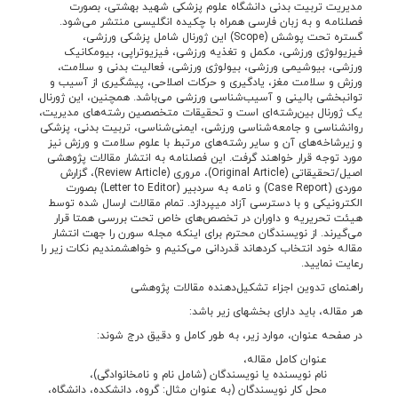
مدیریت تربیت بدنی دانشگاه علوم پزشکی شهید بهشتی، بصورت
فصلنامه و به زبان فارسی همراه با چکیده انگلیسی منتشر می‌شود.
گستره تحت پوشش (Scope) این ژورنال شامل پزشکی ورزشی،
فیزیولوژی ورزشی، مکمل و تغذیه ورزشی، فیزیوتراپی، بیومکانیک
ورزشی، بیوشیمی ورزشی، بیولوژی ورزشی، فعالیت بدنی و سلامت،
ورزش و سلامت مغز، یادگیری و حرکات اصلاحی، پیشگیری از آسیب و
توانبخشی بالینی و آسیب‌‌شناسی ورزشی می‌‌باشد. همچنین، این ژورنال
یک ژورنال بین‌رشته‌‌ای است و تحقیقات متخصصین رشته‌‌های مدیریت،
روانشناسی و جامعه‌‌شناسی ورزشی، ایمنی‌‌شناسی، تربیت بدنی، پزشکی
و زیرشاخه‌‌های آن و سایر رشته‌‌های مرتبط با علوم سلامت و ورزش نیز
مورد توجه قرار خواهند گرفت. این فصلنامه به انتشار مقالات پژوهشی
اصیل/تحقیقاتی (Original Article)، مروری (Review Article)، گزارش
موردی (Case Report) و نامه به سردبیر (Letter to Editor) بصورت
الکترونیکی و با دسترسی آزاد می­پردازد. تمام مقالات ارسال شده توسط
هیئت تحریریه و داوران در تخصص‌های خاص تحت بررسی همتا قرار
می‌‌گیرند. از نویسندگان محترم برای اینکه مجله سورن را جهت انتشار
مقاله­ خود انتخاب کرده­­اند قدردانی می‌­کنیم و خواهشمندیم نکات زیر را
رعایت نمایید.
راهنمای تدوین اجزاء تشکیل‌­دهنده مقالات پژوهشی
هر مقاله، باید دارای بخش­های زیر باشد:
در صفحه عنوان، موارد زیر، به طور کامل و دقیق درج شوند:
عنوان کامل مقاله،
نام نویسنده یا نویسندگان (شامل نام و نام­خانوادگی)،
محل کار نویسندگان (به عنوان مثال: گروه، دانشکده، دانشگاه،