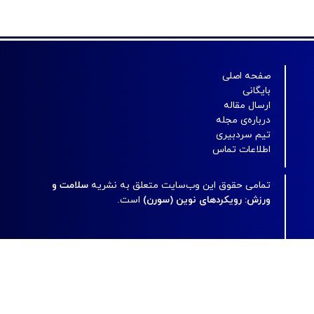
صفحه اصلی
بایگانی
ارسال مقاله
درباره‌ی مجله
تیم سردبیری
اطلاعات تماس
تمامی حقوق این وب‌سایت متعلق به نشریه
سلامت و
ورزش: رویکردهای نوین (سورن)
است.
مجله
سورن
تحت شرایط و معیارهای مجوز
Creative Commons Attribution
License 4.0 International (CC-BY-NC 4.0)
منتشر می‌شود.
شماره شاپای الکترونیک: 1981-2783