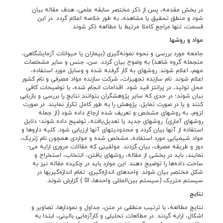
در بخش مقدمه، پس از ذکر مختصر سابقه علمی، هدف مقاله بیان
شود و منطق تحقیق یا مشاهده، به طور خلاصه اعلام گردد. در این
قسمت، تنها مراجع کاملا مرتبط با مطالعه ذکر شوند.
مواد و روش­ها
جامعه مورد بررسی و نحوه نمونه‌­گیری (بیماران یا حیوانات آزمایشگاهی،
منجمله گروه شاهد) به وضوح بیان گردد. سن، جنس و سایر مشخصات
مهم، اعلام شوند. روشهای به کار گرفته شده و وسایل مورد استفاده،
اعلام شوند. نام سازنده تجهیزات، شرکت سازنده مواد مصرفی و نام کشور
محل تولید، در پرانتز قید شود. اقدامات انجام شده، با توضیحات کافی
بیان شوند؛ در حدی که سایر پژوهشگران بتوانند نتایج را بررسی و بازیابی
کنند و یا در صورت تمایل، پژوهش را به طور کامل تکرار نمایند. در صورت
لزوم، به روشهای مشخص و تعریف شده ارجاع داده شود (از جمله
روشهای آماری). روشهای جدید یا تعدیل‌­یافته، توضیح داده شوند؛ دلایل
استفاده از آنها بیان گردد و محدودیتهای آنها ارزیابی شود. کلیه داروها و
مواد شیمیایی مورد استفاده، مشخص شده و مواردی همچون نام ژنریک،
دوز و طریقه مصرف، بیان گردند. مولفینی که مقالات مروری ارایه می‌­
نمایند، باید در بخشی از مقاله، روشهای یافتن، انتخاب، استخراج و
ساخت داده­‌ها را توضیح دهند. این موارد باید در چکیده مقاله نیز به
شکل مختصر بیان شوند. واحدهای اندازه‌­گیری: تمام اندازه­‌گیری­ها در
سیستم متریک (سیستم بین‌­المللی واحدها، SI ) گزارش شوند.
نتایج
نتایج مطالعه، با ترتیب منطقی در متن، جداول و نمودارها، تصاویر و
اشکال، ارایه گردند. در مطالعات تحلیلی و کارآزمایی بالینی، ابتدا به