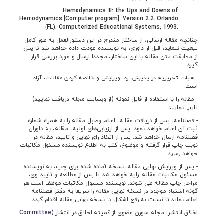
Hemodynamics III: the Ups and Downs of
Hemodynamics [Computer program]. Version 2.2. Orlando
(FL): Computerized Educational Systems; 1993.
چنانچه مقاله ارسالی، از ساختار مندرج در این دستورالعمل به طور کامل
تبعیت ننماید، قبل از داوری، به نویسنده عودت داده خواهد شد تا پس
از مطابقت متن مقاله با این ساختار، مجددا ارسال و مورد بررسی قرار
گیرد.
- هیات تحریریه در پذیرش، رد، ویرایش و خلاصه کردن مقالات، آزاد
است.
- مقاله را با استفاده از فایل نمونه (از وبسایت مجله دریافت نمایید)
تایپ نمایید.
- فصلنامه، پس از دریافت مقاله، اعلام وصول مقاله را به همراه شماره
ثبت آن اعلام خواهد نمود. پس از ارزیابی‌­های اولیه، مقاله، به داوران
فصلنامه ارسال خواهد شد. پس از اتخاذ رای نهایی و تایید، مقاله در
نوبت چاپ قرار گرفته و موضوع، کتبا به اطلاع نویسنده مسئول مکاتبات
خواهد رسید.
- پس از ویرایش نهایی مقاله، نسخه آماده شده برای چاپ، به نویسنده
مسئول مکاتبات مقاله ارایه خواهد شد تا پس از مطالعه و تایید وی،
مراحل چاپ مقاله طی شوند. نویسنده مسئول مکاتبات موظف است هر
گونه اشتباه موجود در نسخه نهایی مقاله را سریعا به دفتر فصلنامه
اعلام نماید تا نسبت به رفع اشکال در نسخه نهایی مقاله اقدام گردد.
اخلاق انتشار: مجله سورن عضوی از کمیته اخلاق در انتشار (
Committee