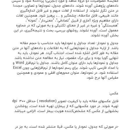
مقایسه خصوصیات دو گروه شاهد و مورد (تجربی) پرداخته شود و سپس
داده­‌های پژوهش آورده شوند. داده‌­های جدول، نمودارها و تصاویر، مجددا
در متن تکرار نشوند. از استفاده از لغات مبهم و غیر قابل اندازه­‌گیری
مانند طبیعی، قابل ملاحظه، چشمگیر و ...، پرهیز شود. همچنین لغات
دارای مفاهیم ویژه آماری از قبیل "تصادفی"، "معنی­‌دار"، "نمونه"،
"همبستگی" و غیره در غیر از معنای تکنیکی و به صورتی که در محاوره
معمول است، آورده نشوند. روشهای بررسی، بحث و نتیجه­‌گیری، در این
بخش آورده نشوند.
جدول و نمودار: تعداد جداول و نمودارها باید متناسب با حجم مقاله
باشد. از ارایه جداول و نمودارهایی که به اطلاعات و داده‌­های آنها در متن
مقاله به طور کامل اشاره شده است، اجتناب گردد. هر نمودار، باید به
تنهایی گویا بوده و برای درک مقصود، نیاز به مطالعه متن نداشته باشد.
جداول و نمودارها باید دارای عنوان کامل باشند. جداول با نرم­‌افزار Word و
با اعداد فارسی تایپ شوند. برای رسم نمودارها از نرم‌­افزارهایی چون Excel
استفاده شود. در نمودارها، عنوان محورهای افقی و عمودی و همچنین
مقیاس آنها درج شود.
عکس:
فایل عکس­های مقاله باید با کیفیت تصویر (resolution ) حداقل ۳۰۰ dpi
تهیه شوند. در مورد عکسهایی که از بیماران تهیه شده است، پوشاندن
بخشهایی از عکس که مشخص‌­کننده هویت بیمار است، الزامی می­باشد.
-در صورتی که جدول، نمودار یا عکس، قبلا منتشر شده است، به جز در