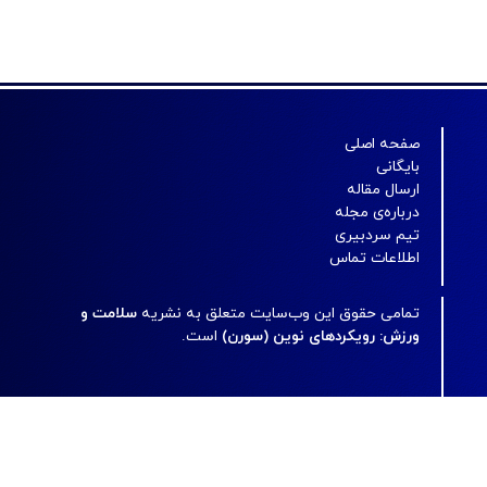
صفحه اصلی
بایگانی
ارسال مقاله
درباره‌ی مجله
تیم سردبیری
اطلاعات تماس
تمامی حقوق این وب‌سایت متعلق به نشریه
سلامت و
ورزش: رویکردهای نوین (سورن)
است.
مجله
سورن
تحت شرایط و معیارهای مجوز
Creative Commons Attribution
License 4.0 International (CC-BY-NC 4.0)
منتشر می‌شود.